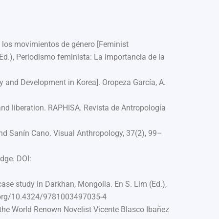
a los movimientos de género [Feminist
Ed.), Periodismo feminista: La importancia de la
ty and Development in Korea].
Oropeza García, A.
and liberation. RAPHISA. Revista de Antropología
and Sanín Cano. Visual Anthropology, 37(2), 99–
dge. DOI:
ase study in Darkhan, Mongolia. En S. Lim (Ed.),
doi.org/10.4324/9781003497035-4
y the World Renown Novelist Vicente Blasco Ibañez