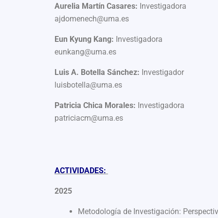
Aurelia Martín Casares:
Investigadora
ajdomenech@uma.es
Eun Kyung Kang:
Investigadora
eunkang@uma.es
Luis A. Botella Sánchez:
Investigador
luisbotella@uma.es
Patricia Chica Morales:
Investigadora
patriciacm@uma.es
ACTIVIDADES:
2025
Metodología de Investigación: Perspecti