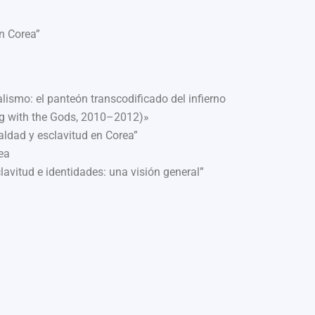
en Corea”
alismo: el panteón transcodificado del infierno
g with the Gods, 2010–2012)»
aldad y esclavitud en Corea”
ea
avitud e identidades: una visión general”