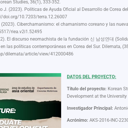
Korean Studies, 36(1), 333-352.
 J. (2023). Políticas de Ayuda Oficial al Desarrollo de Corea de
s://doi.org/10.7203/terra.12.26007
 J. (2023). Ciberchamanismo: el chamanismo coreano y las nueva
15517/riea.v2i1.52495
2022). El discurso neomachista de la fundación 신 남성연대 (Solid
 en las políticas contemporáneas en Corea del Sur. Dilemata, (3
php/dilemata/article/view/412000486
DATOS DEL PROYECTO:
Título del proyecto:
Korean St
Development at the University
Investigador Principal:
Antoni
Acrónimo:
AKS-2016-INC-223