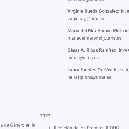
Virginia Rueda González:
Inv
virginiarg@uma.es
María del Mar Blanco Merca
mariadelmarbm6@uma.es
César A. Ribas Ramírez:
Inve
cribas@uma.es
Laura fuentes Quirós:
Investi
laurafquiros@uma.es
2023
va de Género en la
II Edición de los Premios JEONG