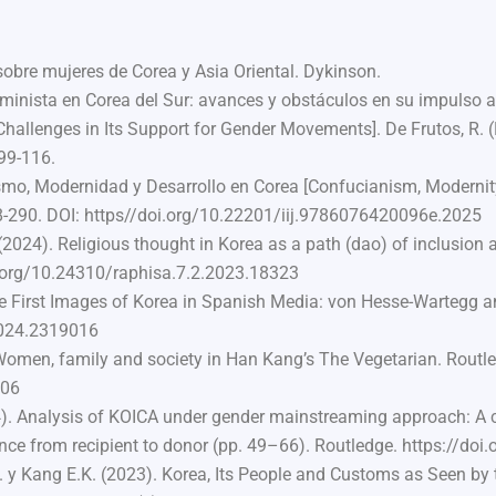
sobre mujeres de Corea y Asia Oriental. Dykinson.
feminista en Corea del Sur: avances y obstáculos en su impulso 
hallenges in Its Support for Gender Movements]. De Frutos, R. (
99-116.
smo, Modernidad y Desarrollo en Corea [Confucianism, Moderni
8-290.
DOI: https//doi.org/10.22201/iij.9786076420096e.2025
024). Religious thought in Korea as a path (dao) of inclusion 
oi.org/10.24310/raphisa.7.2.2023.18323
 The First Images of Korea in Spanish Media: von Hesse-Wartegg 
2024.2319016
Women, family and society in Han Kang’s The Vegetarian. Routle
.06
4). Analysis of KOICA under gender mainstreaming approach: A c
ence from recipient to donor (pp. 49–66). Routledge. https://
A. y Kang E.K. (2023). Korea, Its People and Customs as Seen b