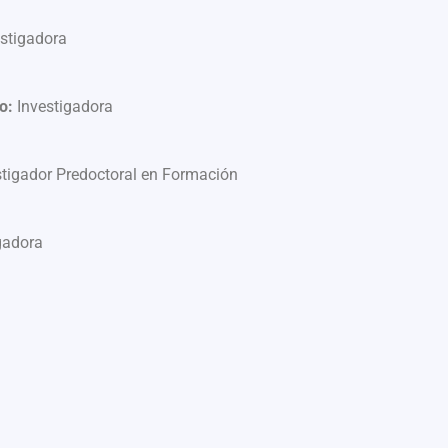
estigadora
do:
Investigadora
stigador Predoctoral en Formación
gadora