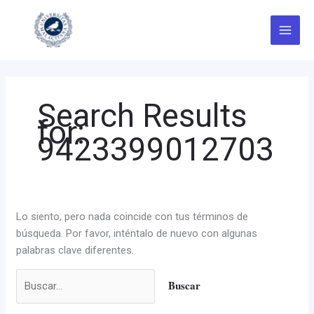
Ir
Buscar
al
por:
contenido
Search Results
for:
9423399012703
Lo siento, pero nada coincide con tus términos de
búsqueda. Por favor, inténtalo de nuevo con algunas
palabras clave diferentes.