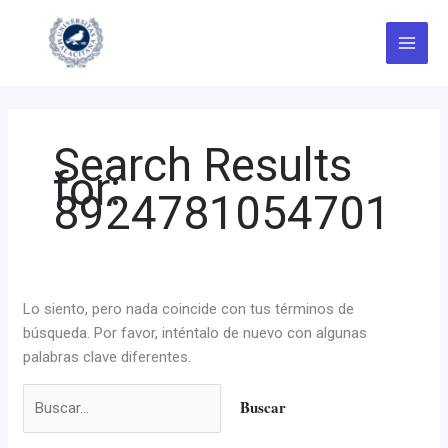
Ir
Buscar
al
por:
contenido
Search Results
for:
8924781054701
Lo siento, pero nada coincide con tus términos de
búsqueda. Por favor, inténtalo de nuevo con algunas
palabras clave diferentes.