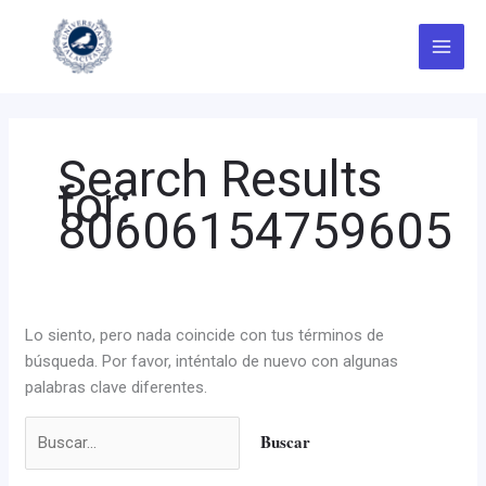
Ir
Buscar
al
por:
contenido
Search Results
for:
80606154759605
Lo siento, pero nada coincide con tus términos de
búsqueda. Por favor, inténtalo de nuevo con algunas
palabras clave diferentes.