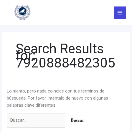
Ir
Buscar
al
por:
contenido
Search Results
for:
7920888482305
Lo siento, pero nada coincide con tus términos de
búsqueda. Por favor, inténtalo de nuevo con algunas
palabras clave diferentes.