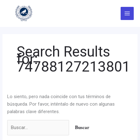
Ir
Buscar
al
por:
contenido
Search Results
for:
74788127213801
Lo siento, pero nada coincide con tus términos de
búsqueda. Por favor, inténtalo de nuevo con algunas
palabras clave diferentes.