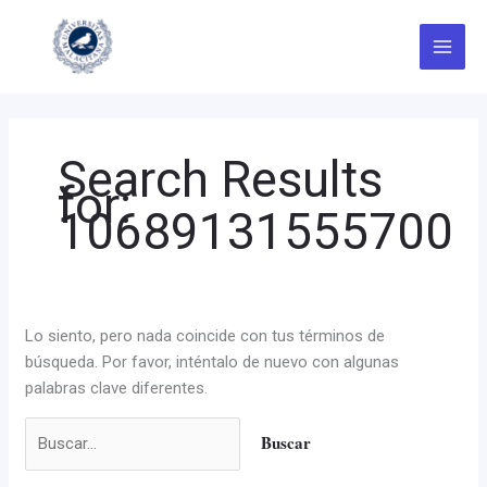
Ir
Buscar
al
por:
contenido
Search Results
for:
10689131555700
Lo siento, pero nada coincide con tus términos de
búsqueda. Por favor, inténtalo de nuevo con algunas
palabras clave diferentes.